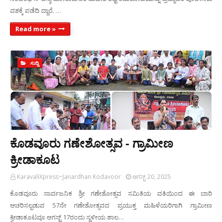
ವಶಕ್ಕೆ ಪಡೆದಿ ದ್ದಾರೆ. …
Read more »
ಸುದ್ದಿ
ಕೊಡವೂರು ಗಣೇಶೋತ್ಸವ - ಗ್ರಾಮೀಣ
ಕ್ರೀಡಾಕೂಟ
KaravaliXpress~Janardhan Kodavoor
ಆಗಸ್ಟ್ 20, 2025
ಕೊಡವೂರು ಸಾರ್ವಜನಿಕ ಶ್ರೀ ಗಣೇಶೋತ್ಸವ ಸಮಿತಿಯ ವತಿಯಿಂದ ಈ ಬಾರಿ
ಆಚರಿಸಲ್ಪಡುವ 57ನೇ ಗಣೇಶೋತ್ಸವದ ಪ್ರಯುಕ್ತ ಮಹಿಳೆಯರಿಗಾಗಿ ಗ್ರಾಮೀಣ
ಕ್ರೀಡಾಕೂಟವೂ ಆಗಸ್ಟ್ 17ರಂದು ಸ್ಥಳೀಯ ಶಾಲ…