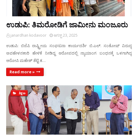
ಉಡುಪಿ: ತಿಮರೋಡಿಗೆ ಜಾಮೀನು ಮಂಜೂರು
janardhan kodavoor
ಆಗಸ್ಟ್ 23, 2025
ಉಡುಪಿ: ಬಿಜೆಪಿ ರಾಷ್ಟ್ರೀಯ ಸಂಘಟನಾ ಕಾರ್ಯದರ್ಶಿ ಬಿ.ಎಲ್. ಸಂತೋಷ್ ವಿರುದ್ಧ
ಅವಹೇಳನಕಾರಿ ಹೇಳಿಕೆ ನೀಡಿದ್ದ ಆರೋಪದಲ್ಲಿ ನ್ಯಾಯಾಂಗ ಬಂಧನಕ್ಕೆ ಒಳಗಾಗಿದ್ದ
ಆರೋಪಿ ಮಹೇಶ್ ಶೆಟ್ಟಿ ತ…
Read more »
ಶಿಕ್ಷಣ