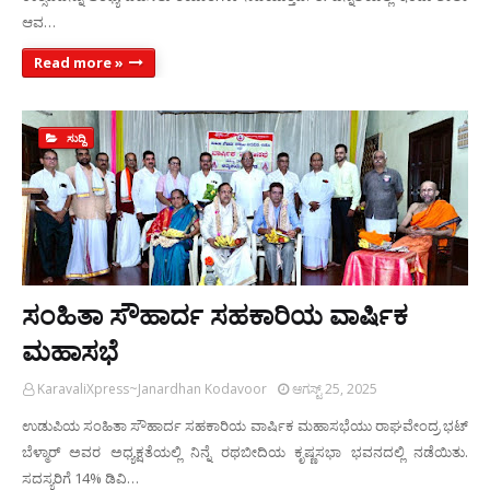
ಆವ…
Read more »
ಸುದ್ದಿ
ಸಂಹಿತಾ ಸೌಹಾರ್ದ ಸಹಕಾರಿಯ ವಾರ್ಷಿಕ
ಮಹಾಸಭೆ
KaravaliXpress~Janardhan Kodavoor
ಆಗಸ್ಟ್ 25, 2025
ಉಡುಪಿಯ ಸಂಹಿತಾ ಸೌಹಾರ್ದ ಸಹಕಾರಿಯ ವಾರ್ಷಿಕ ಮಹಾಸಭೆಯು ರಾಘವೇಂದ್ರ ಭಟ್
ಬೆಳ್ಮಾರ್ ಅವರ ಅಧ್ಯಕ್ಷತೆಯಲ್ಲಿ ನಿನ್ನೆ ರಥಬೀದಿಯ ಕೃಷ್ಣಸಭಾ ಭವನದಲ್ಲಿ ನಡೆಯಿತು.
ಸದಸ್ಯರಿಗೆ 14% ಡಿವಿ…