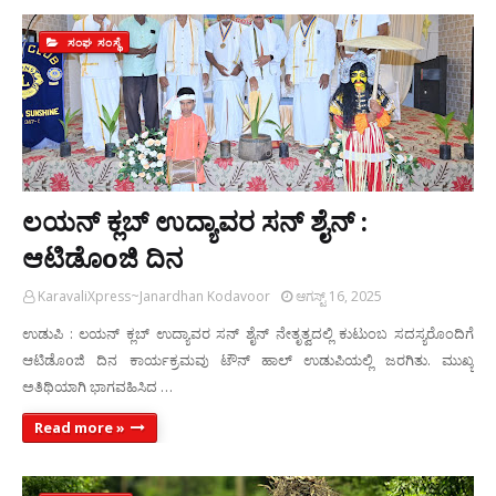
ಸಂಘ ಸಂಸ್ಥೆ
ಲಯನ್ ಕ್ಲಬ್ ಉದ್ಯಾವರ ಸನ್ ಶೈನ್ :
ಆಟಿಡೊoಜಿ ದಿನ
KaravaliXpress~Janardhan Kodavoor
ಆಗಸ್ಟ್ 16, 2025
ಉಡುಪಿ : ಲಯನ್ ಕ್ಲಬ್ ಉದ್ಯಾವರ ಸನ್ ಶೈನ್ ನೇತೃತ್ವದಲ್ಲಿ ಕುಟುಂಬ ಸದಸ್ಯರೊಂದಿಗೆ
ಆಟಿಡೊoಜಿ ದಿನ ಕಾರ್ಯಕ್ರಮವು ಟೌನ್ ಹಾಲ್ ಉಡುಪಿಯಲ್ಲಿ ಜರಗಿತು. ಮುಖ್ಯ
ಅತಿಥಿಯಾಗಿ ಭಾಗವಹಿಸಿದ …
Read more »