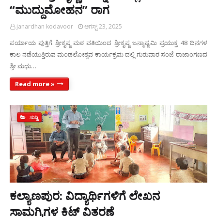
“ಮುದ್ದುಮೋಹನ” ರಾಗ
janardhan kodavoor
ಆಗಸ್ಟ್ 23, 2025
ಪರ್ಯಾಯ ಪುತ್ತಿಗೆ ಶ್ರೀಕೃಷ್ಣ ಮಠ ವತಿಯಿಂದ ಶ್ರೀಕೃಷ್ಣ ಜನ್ಮಾಷ್ಟಮಿ ಪ್ರಯುಕ್ತ 48 ದಿನಗಳ
ಕಾಲ ನಡೆಯುತ್ತಿರುವ ಮಂಡಲೋತ್ಸವ ಕಾರ್ಯಕ್ರಮ ದಲ್ಲಿ ಗುರುವಾರ ಸಂಜೆ ರಾಜಾಂಗಣದ
ಶ್ರೀ ಮಧು…
Read more »
ಸುದ್ದಿ
ಕಲ್ಯಾಣಪುರ: ವಿದ್ಯಾರ್ಥಿಗಳಿಗೆ ಲೇಖನ
ಸಾಮಗ್ರಿಗಳ ಕಿಟ್ ವಿತರಣೆ