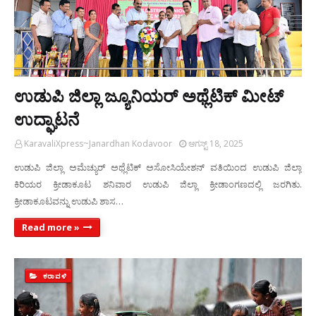
ಉಡುಪಿ ಜಿಲ್ಲಾ ಜ್ಯೂನಿಯರ್ ಅಥ್ಲೆಟಿಕ್ ಮೀಟ್
ಉದ್ಘಾಟನೆ
KaravaliXpress~Janardhan Kodavoor
ಆಗಸ್ಟ್ 18, 2025
ಉಡುಪಿ ಜಿಲ್ಲಾ ಅಮೆಚ್ಯುರ್ ಅಥ್ಲೆಟಿಕ್ ಅಸೋಸಿಯೇಶನ್ ವತಿಯಿಂದ ಉಡುಪಿ ಜಿಲ್ಲಾ
ಕಿರಿಯರ ಕ್ರೀಡಾಕೂಟ ಶನಿವಾರ ಉಡುಪಿ ಜಿಲ್ಲಾ ಕ್ರೀಡಾಂಗಣದಲ್ಲಿ ಜರಗಿತು.
ಕ್ರೀಡಾಕೂಟವನ್ನು ಉಡುಪಿ ಶಾಸ…
Read more »
ಕರಾವಳಿ