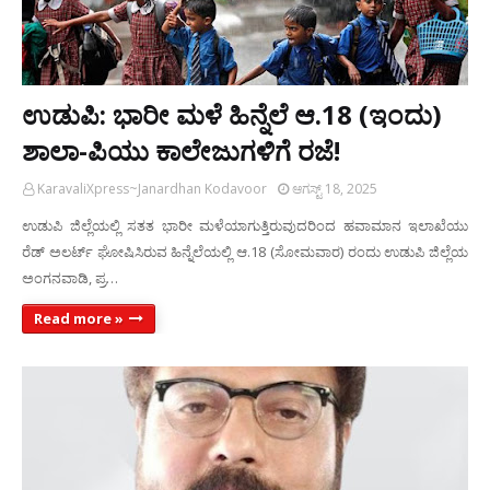
ಉಡುಪಿ: ಭಾರೀ ಮಳೆ ಹಿನ್ನೆಲೆ ಆ.18 (ಇಂದು)
ಶಾಲಾ-ಪಿಯು ಕಾಲೇಜುಗಳಿಗೆ ರಜೆ!
KaravaliXpress~Janardhan Kodavoor
ಆಗಸ್ಟ್ 18, 2025
ಉಡುಪಿ ಜಿಲ್ಲೆಯಲ್ಲಿ ಸತತ ಭಾರೀ ಮಳೆಯಾಗುತ್ತಿರುವುದರಿಂದ‌ ಹವಾಮಾನ ಇಲಾಖೆಯು
ರೆಡ್‌ ಅಲರ್ಟ್‌ ಘೋಷಿಸಿರುವ ಹಿನ್ನೆಲೆಯಲ್ಲಿ ಆ.18 (ಸೋಮವಾರ) ರಂದು ಉಡುಪಿ ಜಿಲ್ಲೆಯ
ಅಂಗನವಾಡಿ, ಪ್ರ…
Read more »