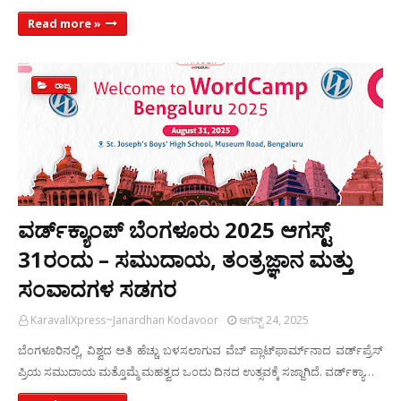
Read more »
ರಾಜ್ಯ
ವರ್ಡ್‌ಕ್ಯಾಂಪ್ ಬೆಂಗಳೂರು 2025 ಆಗಸ್ಟ್
31ರಂದು – ಸಮುದಾಯ, ತಂತ್ರಜ್ಞಾನ ಮತ್ತು
ಸಂವಾದಗಳ ಸಡಗರ
KaravaliXpress~Janardhan Kodavoor
ಆಗಸ್ಟ್ 24, 2025
ಬೆಂಗಳೂರಿನಲ್ಲಿ, ವಿಶ್ವದ ಅತಿ ಹೆಚ್ಚು ಬಳಸಲಾಗುವ ವೆಬ್ ಪ್ಲಾಟ್‌ಫಾರ್ಮ್‌ನಾದ ವರ್ಡ್‌ಪ್ರೆಸ್
ಪ್ರಿಯ ಸಮುದಾಯ ಮತ್ತೊಮ್ಮೆ ಮಹತ್ವದ ಒಂದು ದಿನದ ಉತ್ಸವಕ್ಕೆ ಸಜ್ಜಾಗಿದೆ. ವರ್ಡ್‌ಕ್ಯಾ…