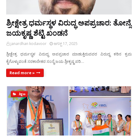
ಶ್ರೀಕ್ಷೇತ್ರ ಧರ್ಮಸ್ಥಳ ವಿರುದ್ಧ ಅಪಪ್ರಚಾರ: ತೋನ್ಸೆ
ಜಯಕೃಷ್ಣ ಶೆಟ್ಟಿ ಖಂಡನೆ
janardhan kodavoor
ಆಗಸ್ಟ್ 17, 2025
ಶ್ರೀಕ್ಷೇತ್ರ ಧರ್ಮಸ್ಥಳ ವಿರುದ್ಧ ಅಪಪ್ರಚಾರ ಮಾಡುತ್ತಿರುವವರ ವಿರುದ್ದ ಕಠಿನ ಕ್ರಮ
ಕೈಗೊಳ್ಳುವಂತೆ ಸರಕಾರೇತರ ಸಂಸ್ಥೆ ಜಯ ಶ್ರೀಕೃಷ್ಣ ಪರಿ…
Read more »
ಶಿಕ್ಷಣ