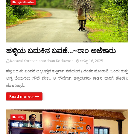
ಛಾಯಾಂಕಣ
ಹಳ್ಳಿಯ ಬದುಕಿನ ಬವಣೆ...~ರಾಂ ಅಜೆಕಾರು
KaravaliXpress~Janardhan Kodavoor
ಆಗಸ್ಟ್ 16, 2025
ಹಳ್ಳಿ ಬದುಕು ಎಂದರೆ ಅಕ್ಕಿಅನ್ನದ ತುತ್ತಿಗಾಗಿ ನಡೆಯುವ ನಿರಂತರ ಹೋರಾಟ. ಒಂದು ತುತ್ತು
ಅನ್ನ ಬೇಯಿಸಲು ಸೌದೆ ಬೇಕು. ಆ ಸೌದೆಗಾಗಿ ಹಳ್ಳಿಯವರು ಕಾಡಿನ ದಾರಿಗೆ ಹೊರಟು
ಹೋಗುತ್ತಾರೆ…
Read more »
ಸುದ್ದಿ