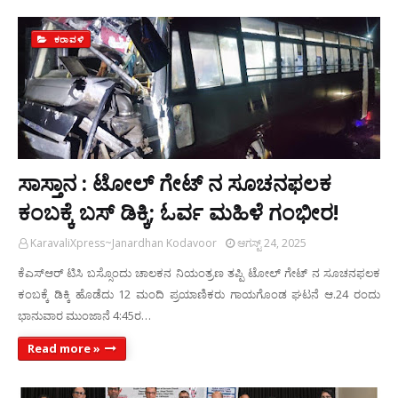
ಕರಾವಳಿ
ಸಾಸ್ತಾನ : ಟೋಲ್ ಗೇಟ್ ನ ಸೂಚನಫಲಕ
ಕಂಬಕ್ಕೆ ಬಸ್ ಡಿಕ್ಕಿ; ಓರ್ವ ಮಹಿಳೆ ಗಂಭೀರ!
KaravaliXpress~Janardhan Kodavoor
ಆಗಸ್ಟ್ 24, 2025
ಕೆಎಸ್ಆರ್ ಟಿಸಿ ಬಸ್ಸೊಂದು ಚಾಲಕನ ನಿಯಂತ್ರಣ ತಪ್ಪಿ ಟೋಲ್ ಗೇಟ್ ನ ಸೂಚನಫಲಕ
ಕಂಬಕ್ಕೆ ಡಿಕ್ಕಿ ಹೊಡೆದು 12 ಮಂದಿ ಪ್ರಯಾಣಿಕರು ಗಾಯಗೊಂಡ ಘಟನೆ ಆ.24 ರಂದು
ಭಾನುವಾರ ಮುಂಜಾನೆ 4:45ರ…
Read more »