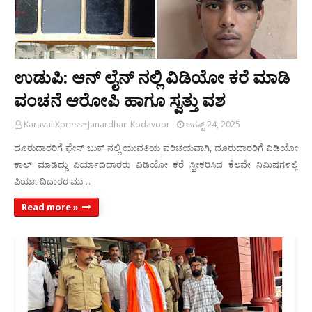
ಉಡುಪಿ: ಆನ್ ಲೈನ್ ನಲ್ಲಿ ವಿಡಿಯೋ ಕರೆ ಮಾಡಿ
ವಂಚನೆ ಆರೋಪಿ ಹಾಗೂ ಸ್ವತ್ತು ವಶ
KaravaliXpress~Janardhan Kodavoor
ಆಗಸ್ಟ್ 24, 2025
ದೂರುದಾರರಿಗೆ ಫೇಸ್ ಬುಕ್ ನಲ್ಲಿ ಯುವತಿಯ ಪರಿಚಯವಾಗಿ, ದೂರುದಾರರಿಗೆ ವಿಡಿಯೋ
ಕಾಲ್ ಮಾಡಿದ್ದು ಪಿರ್ಯಾದಿದಾರರು ವಿಡಿಯೋ ಕರೆ ಸ್ವೀಕರಿಸಿದ ಕೆಲವೇ ನಿಮಿಷಗಳಲ್ಲಿ
ಪಿರ್ಯಾದಿದಾರರ ಮು…
Read more »