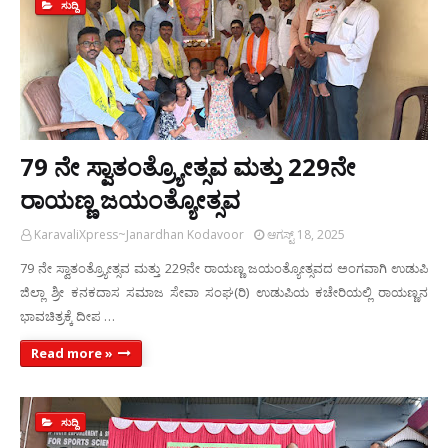
ಸುದ್ದಿ
79 ನೇ ಸ್ವಾತಂತ್ರ್ಯೋತ್ಸವ ಮತ್ತು 229ನೇ
ರಾಯಣ್ಣ ಜಯಂತ್ಯೋತ್ಸವ
KaravaliXpress~Janardhan Kodavoor
ಆಗಸ್ಟ್ 18, 2025
79 ನೇ ಸ್ವಾತಂತ್ರ್ಯೋತ್ಸವ ಮತ್ತು 229ನೇ ರಾಯಣ್ಣ ಜಯಂತ್ಯೋತ್ಸವದ ಅಂಗವಾಗಿ ಉಡುಪಿ
ಜಿಲ್ಲಾ ಶ್ರೀ ಕನಕದಾಸ ಸಮಾಜ ಸೇವಾ ಸಂಘ(ರಿ) ಉಡುಪಿಯ ಕಚೇರಿಯಲ್ಲಿ ರಾಯಣ್ಣನ
ಭಾವಚಿತ್ರಕ್ಕೆ ದೀಪ …
Read more »
ಸುದ್ದಿ