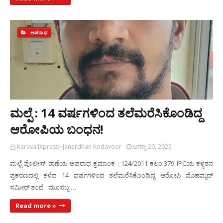
ಅಪರಾಧ
ಮಲ್ಪೆ : 14 ವರ್ಷಗಳಿಂದ ತಲೆಮರೆಸಿಕೊಂಡಿದ್ದ
ಆರೋಪಿಯ ಬಂಧನ!
KaravaliXpress~Janardhan Kodavoor
ಆಗಸ್ಟ್ 20, 2025
ಮಲ್ಪೆ ಪೊಲೀಸ್ ಠಾಣೆಯ ಅಪರಾಧ ಕ್ರಮಾಂಕ : 124/2011 ಕಲಂ:379 IPCಯ ಕಳ್ಳತನ
ಪ್ರಕರಣದಲ್ಲಿ ಕಳೆದ 14 ವರ್ಷಗಳಿಂದ ತಲೆಮರೆಸಿಕೊಂಡಿದ್ದ ಆರೋಪಿ ಮೊಹಮ್ಮದ್
ಸಮೀರ್ ತಂದೆ : ಮೂಸಬ್ಬ …
Read more »