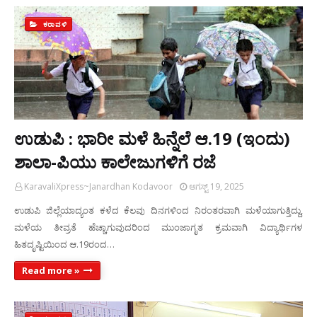
ಕರಾವಳಿ
ಉಡುಪಿ : ಭಾರೀ ಮಳೆ ಹಿನ್ನೆಲೆ ಆ.19 (ಇಂದು)
ಶಾಲಾ-ಪಿಯು ಕಾಲೇಜುಗಳಿಗೆ ರಜೆ
KaravaliXpress~Janardhan Kodavoor
ಆಗಸ್ಟ್ 19, 2025
ಉಡುಪಿ ಜಿಲ್ಲೆಯಾದ್ಯಂತ ಕಳೆದ ಕೆಲವು ದಿನಗಳಿಂದ ನಿರಂತರವಾಗಿ ಮಳೆಯಾಗುತ್ತಿದ್ದು,
ಮಳೆಯ ತೀವ್ರತೆ ಹೆಚ್ಚಾಗುವುದರಿಂದ ಮುಂಜಾಗೃತ ಕ್ರಮವಾಗಿ ವಿದ್ಯಾರ್ಥಿಗಳ
ಹಿತದೃಷ್ಟಿಯಿಂದ ಆ.19ರಂದ…
Read more »