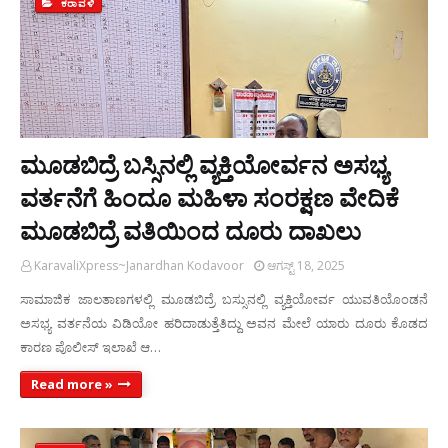
ಕರಾವಳಿ
ಮೂಡಬಿದ್ರೆ ಬಸ್ಸಿನಲ್ಲಿ ವ್ಯಕ್ತಿಯೋರ್ವನ ಅಸಭ್ಯ
ವರ್ತನೆಗೆ ಹಿಂದೂ ಮಹಿಳಾ ಸಂರಕ್ಷಣ ವೇದಿಕೆ
ಮೂಡಬಿದ್ರೆ ವತಿಯಿಂದ ದೂರು ದಾಖಲು
KaravaliXpress~Janardhan Kodavoor
ಆಗಸ್ಟ್ 18, 2025
ಸಾಮಾಜಿಕ ಜಾಲತಾಣಗಳಲ್ಲಿ ಮೂಡಬಿದ್ರೆ ಬಸ್ಸುನಲ್ಲಿ ವ್ಯಕ್ತಿಯೋರ್ವ ಯುವತಿಯೊಂಡನೆ
ಅಸಭ್ಯ ವರ್ತನೆಯ ವಿಡಿಯೋ ಹರಿದಾಡುತ್ತೆತಿದ್ದು ಅವನ ಮೇಲೆ ಯಾರು ದೂರು ಕೊಡದ
ಕಾರಣ ಪೊಲೀಸ್ ಇಲಾಖೆ ಆ…
Read more »