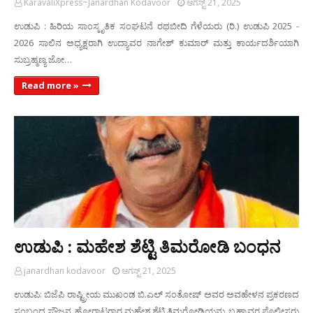
KaravaliXpress~Janardhan Kodavoor
ಆಗಸ್ಟ್ 21, 2025
ಉಡುಪಿ : ಹಿರಿಯ ಸಾಂಸ್ಕೃತಿಕ ಸಂಘಟನೆ ರಥಬೀದಿ ಗೆಳೆಯರು (ರಿ.) ಉಡುಪಿ 2025 -
2026 ಸಾಲಿನ ಅಧ್ಯಕ್ಷರಾಗಿ ಉದ್ಯಾವರ ನಾಗೇಶ್ ಕುಮಾರ್ ಮತ್ತು ಕಾರ್ಯದರ್ಶಿಯಾಗಿ
ಸುಬ್ರಹ್ಮಣ್ಯ ಜೋ…
Read more »
ಉಡುಪಿ : ಮಹೇಶ ಶೆಟ್ಟಿ ತಿಮರೋಡಿ ಬಂಧನ
janardhan kodavoor
ಆಗಸ್ಟ್ 21, 2025
ಉಡುಪಿ: ಬಿಜೆಪಿ ರಾಷ್ಟ್ರೀಯ ಮುಖಂಡ ಬಿ.ಎಲ್ ಸಂತೋಷ್ ಅವರ ಅವಹೇಳನ ಪ್ರಕರಣದ
ಸಂಬಂಧ ಸೌಜನ್ಯ ಹೋರಾಟಗಾರ ಮಹೇಶ ಶೆಟ್ಟಿ ತಿಮರೋಡಿಯನ್ನು ಬ್ರಹ್ಮಾವರ ಪೊಲೀಸರು