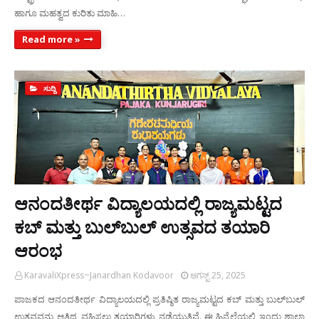
ಹಾಗೂ ಮಹತ್ವದ ಕುರಿತು ಮಾಹಿ…
Read more »
ಸುದ್ದಿ
ಆನಂದತೀರ್ಥ ವಿದ್ಯಾಲಯದಲ್ಲಿ ರಾಜ್ಯಮಟ್ಟದ
ಕಬ್‌ ಮತ್ತು ಬುಲ್‌ಬುಲ್‌ ಉತ್ಸವದ ತಯಾರಿ
ಆರಂಭ
KaravaliXpress~Janardhan Kodavoor
ಆಗಸ್ಟ್ 25, 2025
ಪಾಜಕದ ಆನಂದತೀರ್ಥ ವಿದ್ಯಾಲಯದಲ್ಲಿ ಪ್ರತಿಷ್ಠಿತ ರಾಜ್ಯಮಟ್ಟದ ಕಬ್‌ ಮತ್ತು ಬುಲ್‌ಬುಲ್‌
ಉತ್ಸವವನ್ನು ಆತಿಥ್ಯ ವಹಿಸಲು ತಯಾರಿಗಳು ನಡೆಯುತ್ತಿವೆ. ಈ ಹಿನ್ನೆಲೆಯಲ್ಲಿ ಇಂದು ಶಾಲಾ