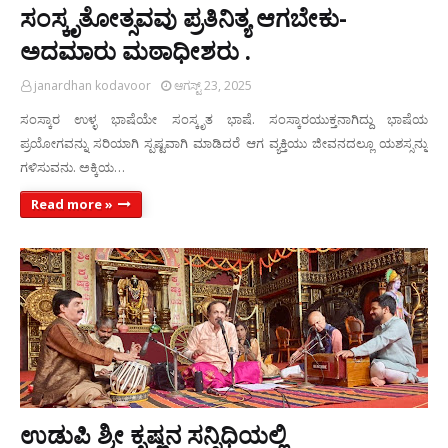
ಸಂಸ್ಕೃತೋತ್ಸವವು ಪ್ರತಿನಿತ್ಯ ಆಗಬೇಕು-
ಅದಮಾರು ಮಠಾಧೀಶರು .
janardhan kodavoor
ಆಗಸ್ಟ್ 23, 2025
ಸಂಸ್ಕಾರ ಉಳ್ಳ ಭಾಷೆಯೇ ಸಂಸ್ಕೃತ ಭಾಷೆ. ಸಂಸ್ಕಾರಯುಕ್ತನಾಗಿದ್ದು ಭಾಷೆಯ
ಪ್ರಯೋಗವನ್ನು ಸರಿಯಾಗಿ ಸ್ಪಷ್ಟವಾಗಿ ಮಾಡಿದರೆ ಆಗ ವ್ಯಕ್ತಿಯು ಜೀವನದಲ್ಲೂ ಯಶಸ್ಸನ್ನು
ಗಳಿಸುವನು. ಅಕ್ಕಿಯ…
Read more »
ಉಡುಪಿ ಶ್ರೀ ಕೃಷ್ಣನ ಸನ್ನಿಧಿಯಲ್ಲಿ