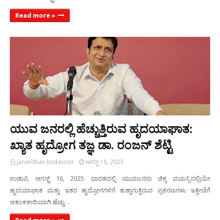
Read more »
​ಯುವ ಜನರಲ್ಲಿ ಹೆಚ್ಚುತ್ತಿರುವ ಹೃದಯಾಘಾತ:
ಖ್ಯಾತ ಹೃದ್ರೋಗ ತಜ್ಞ ಡಾ. ರಂಜನ್ ಶೆಟ್ಟಿ
janardhan kodavoor
ಆಗಸ್ಟ್ 16, 2025
ಉಡುಪಿ, ಆಗಸ್ಟ್ 16, 2025: ಭಾರತದಲ್ಲಿ ಯುವಜನರು ಚಿಕ್ಕ ವಯಸ್ಸಿನಲ್ಲಿಯೇ
ಹೃದಯಾಘಾತ ಮತ್ತು ಇತರ ಹೃದ್ರೋಗಗಳಿಗೆ ತುತ್ತಾಗುತ್ತಿರುವ ಪ್ರಕರಣಗಳು ಇತ್ತೀಚೆಗೆ
ಆತಂಕಕಾರಿಯಾಗಿ ಹೆಚ್ಚು…