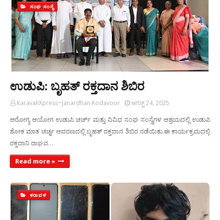
ಸಂಘ ಸಂಸ್ಥೆ
ಉಡುಪಿ: ಬೃಹತ್ ರಕ್ತದಾನ ಶಿಬಿರ
KaravaliXpress~Janardhan Kodavoor
ಆಗಸ್ಟ್ 24, 2025
ಆರೋಗ್ಯ ಆಯೋಗ ಉಡುಪಿ ಚರ್ಚ್ ಮತ್ತು ವಿವಿಧ ಸಂಘ ಸಂಸ್ಥೆಗಳ ಆಶ್ರಯದಲ್ಲಿ ಉಡುಪಿ
ಶೋಕ ಮಾತ ಚರ್ಚ್ನ ಆವರಣದಲ್ಲಿ ಬೃಹತ್ ರಕ್ತದಾನ ಶಿಬಿರ ನಡೆಯಿತು.ಈ ಕಾರ್ಯಕ್ರಮದಲ್ಲಿ
ರಕ್ತದಾನಿ ರಾಘವ…
Read more »
ಕರಾವಳಿ