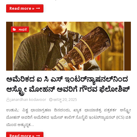
Read more »
ಸಾಧನೆ
ಅಮೆರಿಕದ ಐ ಸಿ ಎಸ್ ಇಂಟರ್‌ನ್ಯಾಷನಲ್‌ನಿಂದ
ಆಸ್ಟ್ರೋ ಮೋಹನ್ ಅವರಿಗೆ ಗೌರವ ಫೆಲೋಶಿಪ್‌
janardhan kodavoor
ಆಗಸ್ಟ್ 20, 2025
ಉಡುಪಿ,: ವಿಶ್ವ ಛಾಯಾಗ್ರಹಣ ದಿನದಂದು, ಖ್ಯಾತ ಛಾಯಾಚಿತ್ರ ಪತ್ರಕರ್ತ ಆಸ್ಟ್ರೋ
ಮೋಹನ್ ಅವರಿಗೆ ಅಮೆರಿಕದ ಇಮೇಜ್‌ ಕಾಲಿಗ್‌ ಸೊಸೈಟಿ ಇಂಟರ್‌ನ್ಯಾಷನಲ್‌ (ICS) ವತಿ
ಯಿಂದ ಅತ್ಯುನ್ನತ…
Read more »