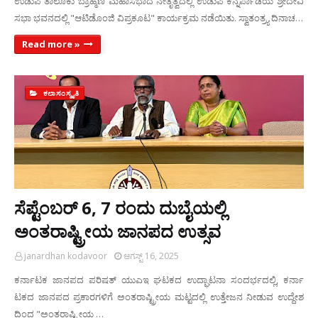
ಉಡುಪಿ ತಾಲೂಕು ಬ್ರಾಹ್ಮಣ ಮಹಾಸಭಾದ ನೇತೃತ್ವದಲ್ಲಿ ಉಡುಪಿ ಕನ್ನರ್ಪಾಡಿಯ ಶ್ರೀದೇವಿ
ಸಭಾ ಭವನದಲ್ಲಿ "ಆಟಿಡೊಂಜಿ ವಿಪ್ರಕೂಟ" ಕಾರ್ಯಕ್ರಮ ನಡೆಯಿತು. ಸ್ವಾತಂತ್ರ್ಯ ದಿನಾಚ…
Read more »
ಕಲಾಸಂಸ್ಕೃತಿ
ಸೆಪ್ಟೆಂಬರ್ 6, 7 ರಂದು ದುಬೈಯಲ್ಲಿ
ಅಂತರಾಷ್ಟ್ರೀಯ ಜಾನಪದ ಉತ್ಸವ
janardhan kodavoor
ಆಗಸ್ಟ್ 16, 2025
ಕರ್ನಾಟಕ ಜಾನಪದ ಪರಿಷತ್ ಯುಎಇ ಘಟಕದ ಉದ್ಘಾಟನಾ ಸಂದರ್ಭದಲ್ಲಿ, ಕರ್ನಾ
ಟಕದ ಜಾನಪದ ಪ್ರಕಾರಗಳಿಗೆ ಅಂತರಾಷ್ಟ್ರೀಯ ಮಟ್ಟದಲ್ಲಿ ಉತ್ತೇಜನ ನೀಡುವ ಉದ್ದೇಶ
ದಿಂದ "ಅಂತರಾಷ್ಟ್ರೀಯ …