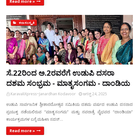
Read more »
ಕಲಾಸಂಸ್ಕೃತಿ
ಸೆ.22ರಿಂದ ಅ.2ರವರೆಗೆ ಉಡುಪಿ ದಸರಾ
ದಶಮ ಸಂಭ್ರಮ - ಮಾತೃಸಂಗಮ - ದಾಂಡಿಯ
KaravaliXpress~Janardhan Kodavoor
ಆಗಸ್ಟ್ 24, 2025
ಉಡುಪಿ ಸಾರ್ವಜನಿಕ ಶ್ರೀಶಾರದೋತ್ಸವ ಸಮಿತಿಯ ದಶಮ ವರ್ಷದ ಉಡುಪಿ ದಸರಾದ
ಪ್ರಯುಕ್ತ ನಡೆಯಲಿರುವ “ಮಾತೃಸಂಗಮ” ಮತ್ತು ನವರಾತ್ರೆ ವೈಭವದ “ದಾಂಡಿಯಾ”
ಕಾರ್ಯಕ್ರಮಗಳ ಬಗ್ಗೆ ಮಹಿಳಾ ಸದಸ್…
Read more »