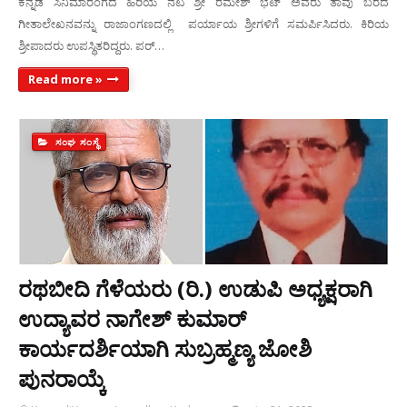
ಕನ್ನಡ ಸಿನಿಮಾರಂಗದ ಹಿರಿಯ ನಟ ಶ್ರೀ ರಮೇಶ್ ಭಟ್ ಅವರು ತಾವು ಬರೆದ
ಗೀತಾಲೇಖನವನ್ನು ರಾಜಾಂಗಣದಲ್ಲಿ ಪರ್ಯಾಯ ಶ್ರೀಗಳಿಗೆ ಸಮರ್ಪಿಸಿದರು. ಕಿರಿಯ
ಶ್ರೀಪಾದರು ಉಪಸ್ಥಿತರಿದ್ದರು. ಪರ್…
Read more »
ಸಂಘ ಸಂಸ್ಥೆ
ರಥಬೀದಿ ಗೆಳೆಯರು (ರಿ.) ಉಡುಪಿ ಅಧ್ಯಕ್ಷರಾಗಿ
ಉದ್ಯಾವರ ನಾಗೇಶ್ ಕುಮಾರ್
ಕಾರ್ಯದರ್ಶಿಯಾಗಿ ಸುಬ್ರಹ್ಮಣ್ಯ ಜೋಶಿ
ಪುನರಾಯ್ಕೆ