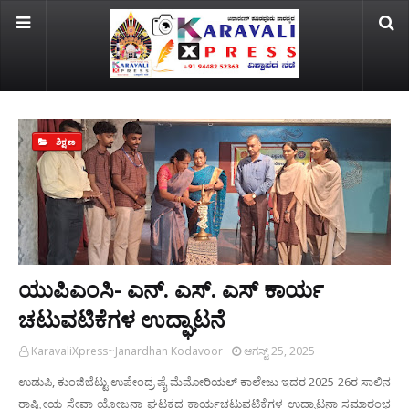
ಶಿಕ್ಷಣ
ಯುಪಿಎಂಸಿ- ಎನ್. ಎಸ್. ಎಸ್ ಕಾರ್ಯ
ಚಟುವಟಿಕೆಗಳ ಉದ್ಘಾಟನೆ
KaravaliXpress~Janardhan Kodavoor
ಆಗಸ್ಟ್ 25, 2025
ಉಡುಪಿ, ಕುಂಜಿಬೆಟ್ಟು ಉಪೇಂದ್ರ ಪೈ ಮೆಮೋರಿಯಲ್ ಕಾಲೇಜು ಇದರ 2025-26ರ ಸಾಲಿನ
ರಾಷ್ಟ್ರೀಯ ಸೇವಾ ಯೋಜನಾ ಘಟಕದ ಕಾರ್ಯಚಟುವಟಿಕೆಗಳ ಉದ್ಘಾಟನಾ ಸಮಾರಂಭ