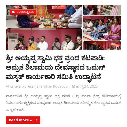
ಅಂತರಾಷ್ಟ್ರೀಯ
ಶ್ರೀ ಅಯ್ಯಪ್ಪ ಸ್ವಾಮಿ ಭಕ್ತ ವ್ರಂದ ಕಟಪಾಡಿ:
ಅಮ್ರತ ಶಿಲಾಮಯ ದೇವಸ್ಥಾನದ ಒಮನ್
ಮಸ್ಕತ್ ಕಾರ್ಯಕಾರಿ ಸಮಿತಿ ಉದ್ಘಾಟನೆ
KaravaliXpress~Janardhan Kodavoor
ಆಗಸ್ಟ್ 24, 2025
ಸಾರ್ವಜನಿಕ ಶ್ರೀ ಅಯ್ಯಪ್ಪ ಸ್ವಾಮಿ ಭಕ್ತ ವ್ರಂದ ( ರಿ) ಪಂಪಾ ಕ್ಷೇತ್ರ ಕಟಪಾಡಿಯಲ್ಲಿ
ನಿರ್ಮಾಣಗೊಳ್ಳುತ್ತಿರುವ ಸಂಪೂರ್ಣ ಅಮ್ರತ ಶಿಲಾಮಯ ನವೀಕ್ರೃತ ದೇವಸ್ಥಾನದ ಒಮನ್
ಮಸ್ಕತ್ ಕಾರ್…
Read more »