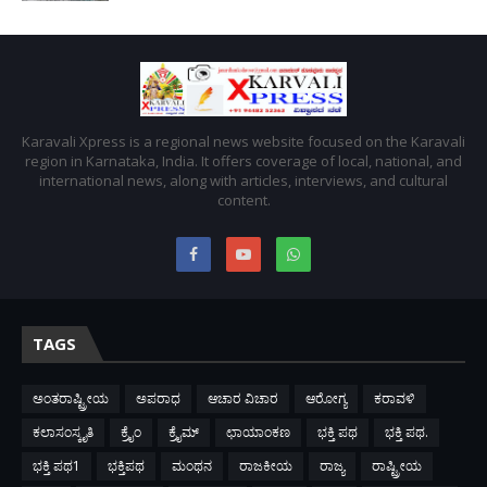
Karavali Xpress is a regional news website focused on the Karavali
region in Karnataka, India. It offers coverage of local, national, and
international news, along with articles, interviews, and cultural
content.
TAGS
ಅಂತರಾಷ್ಟ್ರೀಯ
ಅಪರಾಧ
ಆಚಾರ ವಿಚಾರ
ಆರೋಗ್ಯ
ಕರಾವಳಿ
ಕಲಾಸಂಸ್ಕೃತಿ
ಕ್ರೈಂ
ಕ್ರೈಮ್
ಛಾಯಾಂಕಣ
ಭಕ್ತಿ ಪಥ
ಭಕ್ತಿ ಪಥ.
ಭಕ್ತಿ ಪಥ1
ಭಕ್ತಿಪಥ
ಮಂಥನ
ರಾಜಕೀಯ
ರಾಜ್ಯ
ರಾಷ್ಟ್ರೀಯ