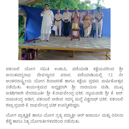
ಪತಂಜಲಿ ಯೋಗ ಸಮಿತಿ ಉಡುಪಿ, ಪಣಿಯಾಡಿ ಕಕ್ಷೆಯವರಿಂದ ಶ್ರೀ
ಅನಂತಪದ್ಮನಾಭ ದೇವಸ್ಥಾನದ ವಠಾರ, ಪಣಿಯಾಡಿಯಲ್ಲಿ 12 ನೇ
ಅಂತರರಾಷ್ಟ್ರೀಯ ಯೋಗ ದಿನಾಚರಣೆ ಹಾಗೂ ಕಕ್ಷೆಯ ಪ್ರಥಮ ವಾರ್ಷಿಕೋತ್ಸವ
ನಡೆಯಿತು. ಕಾರ್ಯಕ್ರಮದ ಅಧ್ಯಕ್ಷರಾಗಿ ಶ್ರೀ ನಾರಾಯಣ ಮಡಿ, ಮುಖ್ಯ
ಅತಿಥಿಗಳಾಗಿ ವೇದಮೂರ್ತಿ ಶ್ರೀ ಕೆ.ರಾಘವೇಂದ್ರ ಭಟ್, ನ್ಯಾಯವಾದಿ ಶ್ರೀ ಕೆ. ಆರ್.
ರಾಮಚಂದ್ರ ಅಡಿಗ, ಪತಂಜಲಿ ಅಜೀವ ಸದಸ್ಯ ಮಲ್ಪೆ ವಿಶ್ವನಾಥ್ ಭಟ್, ಪತಂಜಲಿ
ಜಿಲ್ಲಾ ಪ್ರಭಾರಿ ಕೆ. ರಾಘವೇಂದ್ರ ಭಟ್ ಉಪಸ್ಥಿತರಿದ್ದರು.
ಯೋಗ ಪ್ರಾತ್ಯಕ್ಷಿಕೆ ಹಾಗೂ ಯೋಗ ನ್ರತ್ಯ ಪದ್ಮಾಕ್ಷೀ ಆರ್ ಆಚಾರ್ಯ ಮತ್ತು ರವೀನಾ
ಶೆಟ್ಟಿ ಹಾಗೂ ನಿತ್ಯ ಯೋಗಾರ್ತಿಗಳವರಿಂದ ನಡೆಯಿತು.