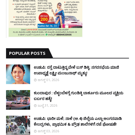
POPULAR POSTS
ಉಡುಪಿ: ರಸ್ತೆ ದಾಟುತ್ತಿದ್ದ ವೇಳೆ ಬಸ್ ಡಿಕ್ಕಿ; ನಗರಸಭೆಯ ಮಾಜಿ
ಉಪಾಧ್ಯಕ್ಷೆ ಲಕ್ಷ್ಮೀ ಮಂಜುನಾಥ್ ಮೃತ್ಯು!
ಆಗಸ್ಟ್ 01, 2026
ಕುಂದಾಪುರ : ಬೆಳ್ಳಂಬೆಳಗ್ಗೆ ಗುಂಡಿಕ್ಕಿ ಬಾರ್ಕೂರು ಮೂಲದ ವ್ಯಕ್ತಿಯ
ಬರ್ಬರ ಹತ್ಯೆ!
ಜುಲೈ 31, 2026
ಉಡುಪಿ: ಭಾರೀ ಮಳೆ; ನಾಳೆ (ಆ.4) ಜಿಲ್ಲೆಯ ಎಲ್ಲಾ ಅಂಗನವಾಡಿ
ಕೇಂದ್ರಗಳು, ಪ್ರಾಥಮಿಕ & ಪ್ರೌಢ ಶಾಲೆಗಳಿಗೆ ರಜೆ ಘೋಷಣೆ!
ಆಗಸ್ಟ್ 03, 2026