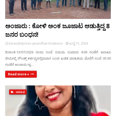
ಅಂಜಾರು : ಕೋಳಿ ಅಂಕ ಜೂಜಾಟ ಆಡುತ್ತಿದ್ದ 8
ಜನರ ಬಂಧನ!
KaravaliXpress~Janardhan Kodavoor
ಜುಲೈ 15, 2026
ದಿನಾಂಕ:13/07/2026 ರಂದು ಸಂಜೆ ಸಮಯ ಸುಮಾರು 4:00 ಗಂಟೆಗೆ ಇಲಾಖಾ
ಜೀಪಿನಲ್ಲಿ ರೌಂಡ್ಸ್ ಕರ್ತವ್ಯದಲ್ಲಿರುವಾಗ ಬಂದ ಖಚಿತ ಮಾಹಿತಿಯ ಮೇರೆಗೆ ಸಂಜೆ 05:00
ಗಂಟೆಗೆ ಅಂಜಾರು ಗ್ರಾ…
Read more »
ಅಪರಾಧ