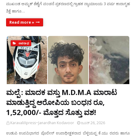
ಮುಖಂಡ ಅಮೃತ್ ಶೆಣೈಗೆ ವಂಚನೆ ಪ್ರಕರಣದಲ್ಲಿ ಗ್ರಾಹಕ ನ್ಯಾಯಾಲಯ 3 ವರ್ಷ ಕಾರಾಗೃಹ
ಶಿಕ್ಷೆ ಹಾಗೂ…
Read more »
ಅಪರಾಧ
ಮಲ್ಪೆ : ಮಾದಕ ವಸ್ತು M.D.M.A ಮಾರಾಟ
ಮಾಡುತ್ತಿದ್ದ ಆರೋಪಿಯ ಬಂಧನ ರೂ,
1,52,000/- ಮೊತ್ತದ ಸೊತ್ತು ವಶ!
KaravaliXpress~Janardhan Kodavoor
ಜೂನ್ 26, 2026
ಉಡುಪಿ ಉಪವಿಭಾಗದ ಪೊಲೀಸ್‌ ಉಪಾಧೀಕ್ಷಕರಾದ ಬೆಳ್ಳಿಯಪ್ಪ ಕೆ.ಯು ರವರು ಹಾಗೂ