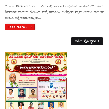
ದಿನಾಂಕ:19.06.2026 ರಂದು ಪಿರ್ಯಾಧಿದಾರರಾದ ಅಭಿಷೇಕ್ ನಾಯಕ್ (21) ತಂದೆ:
ಶಿವರಾಮ್ ನಾಯಕ್, ತೋಟದ ಮನೆ, ಕರ್ವಾಲು, ಅಲೆವೂರು ಗ್ರಾಮ ಉಡುಪಿ ತಾಲೂಕು
ಉಡುಪಿ ಜಿಲ್ಲೆ ಇವರು ತಮ್ಮ ಬಾ…
Read more »
ಹಳೆಯ ಪೋಸ್ಟ್‌ಗಳು