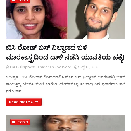
ಅಪರಾಧ
ಬಿಸಿ ರೋಡ್ ಬಸ್ ನಿಲ್ದಾಣದ ಬಳಿ
ಮಾರಕಾಸ್ತ್ರದಿಂದ ದಾಳಿ ನಡೆಸಿ ಯುವತಿಯ ಹತ್ಯೆ!
KaravaliXpress~Janardhan Kodavoor
ಜುಲೈ 16, 2026
ಬಂಟ್ವಾಳ : ಬಿಸಿ ರೋಡ್‌ನ ಕೆಎಸ್‌ಆರ್‌ಟಿಸಿ ಹೊಸ ಬಸ್ ನಿಲ್ದಾಣದ ಆವರಣದಲ್ಲಿ ಬಸ್‌ಗೆ
ಕಾಯುತ್ತಿದ್ದ ಯುವತಿ ಮೇಲೆ ಕಿಡಿಗೇಡಿ ಯುವಕನೊಬ್ಬ ತಲವಾರಿನಿಂದ ಭೀಕರವಾಗಿ ಹಲ್ಲೆ
ನಡೆಸಿ, ಹತ್…
Read more »
ಅಪರಾಧ