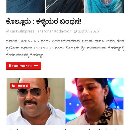
ಕೊಲ್ಲೂರು : ಕಳ್ಳಿಯರ ಬಂಧನ!
KaravaliXpress~Janardhan Kodavoor
ಜುಲೈ 07, 2026
ದಿನಾಂಕ 04/07/2026 ರಂದು ಫಿರ್ಯಾದುದಾರರಾದ ನಿಮಿಶಾ ಹಾಗೂ ಅವರ ಗಂಡ
ಪ್ರಜೋಶ್ ದಿನಾಂಕ 05/07/2026 ರಂದು ಕೊಲ್ಲೂರು ಶ್ರೀ ಮೂಕಾಂಬಿಕಾ ದೇವಸ್ಥಾನಕ್ಕೆ
ದೇವರ ದರ್ಶನಕ್ಕೆ ದೇವಸ್ಥಾನ…
Read more »
ಅಪರಾಧ