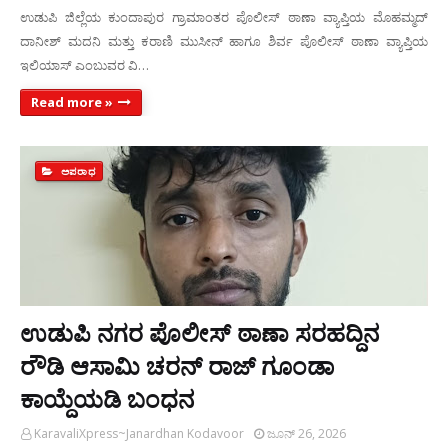
ಉಡುಪಿ ಜಿಲ್ಲೆಯ ಕುಂದಾಪುರ ಗ್ರಾಮಾಂತರ ಪೊಲೀಸ್‌ ಠಾಣಾ ವ್ಯಾಪ್ತಿಯ ಮೊಹಮ್ಮದ್
ದಾನೀಶ್ ಮದನಿ ಮತ್ತು ಕರಾಣಿ ಮುಸೀನ್‌ ಹಾಗೂ ಶಿರ್ವ ಪೊಲೀಸ್‌ ಠಾಣಾ ವ್ಯಾಪ್ತಿಯ
ಇಲಿಯಾಸ್‌ ಎಂಬುವರ ವಿ…
Read more »
ಅಪರಾಧ
ಉಡುಪಿ ನಗರ ಪೊಲೀಸ್ ಠಾಣಾ ಸರಹದ್ದಿನ
ರೌಡಿ ಆಸಾಮಿ ಚರನ್‌ ರಾಜ್‌ ಗೂಂಡಾ
ಕಾಯ್ದೆಯಡಿ ಬಂಧನ
KaravaliXpress~Janardhan Kodavoor
ಜೂನ್ 26, 2026