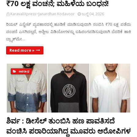
₹70 ಲಕ್ಷ ವಂಚನೆ; ಮಹಿಳೆಯ ಬಂಧನ!
KaravaliXpress~Janardhan Kodavoor
ಜುಲೈ 04, 2026
ರಿಯಲ್ ಎಸ್ಟೇಟ್ ವ್ಯವಹಾರದಲ್ಲಿ ಹೂಡಿಕೆ ಮಾಡಿಸುವುದಾಗಿ ನಂಬಿಸಿ ₹70 ಲಕ್ಷ ಪಡೆದು
ವಂಚನೆ ಎಸಗಿದಲ್ಲದೆ, ಅಶ್ಲೀಲ ವಿಡಿಯೋಗಳನ್ನು ಬಹಿರಂಗಪಡಿಸುವುದಾಗಿ ಬೆದರಿಕೆ ಹಾಕಿ
ಬ್ಲ್ಯಾಕ್‌ಮೇ…
Read more »
ಅಪರಾಧ
ಶಿರ್ವ : ಡೀಸೆಲ್ ತುಂಬಿಸಿ ಹಣ ಪಾವತಿಸದೆ
ವಂಚಿಸಿ ಪರಾರಿಯಾಗಿದ್ದ ಮೂವರು ಆರೋಪಿಗಳ