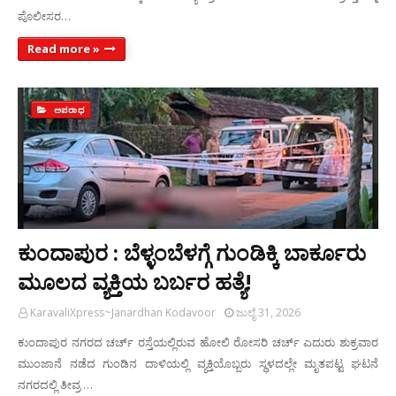
ಪೊಲೀಸರ…
Read more »
ಅಪರಾಧ
ಕುಂದಾಪುರ : ಬೆಳ್ಳಂಬೆಳಗ್ಗೆ ಗುಂಡಿಕ್ಕಿ ಬಾರ್ಕೂರು
ಮೂಲದ ವ್ಯಕ್ತಿಯ ಬರ್ಬರ ಹತ್ಯೆ!
KaravaliXpress~Janardhan Kodavoor
ಜುಲೈ 31, 2026
ಕುಂದಾಪುರ ನಗರದ ಚರ್ಚ್ ರಸ್ತೆಯಲ್ಲಿರುವ ಹೋಲಿ ರೋಸರಿ ಚರ್ಚ್ ಎದುರು ಶುಕ್ರವಾರ
ಮುಂಜಾನೆ ನಡೆದ ಗುಂಡಿನ ದಾಳಿಯಲ್ಲಿ ವ್ಯಕ್ತಿಯೊಬ್ಬರು ಸ್ಥಳದಲ್ಲೇ ಮೃತಪಟ್ಟ ಘಟನೆ
ನಗರದಲ್ಲಿ ತೀವ್ರ …