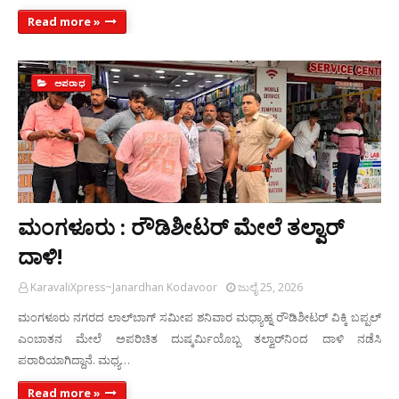
Read more »
ಅಪರಾಧ
ಮಂಗಳೂರು : ರೌಡಿಶೀಟರ್ ಮೇಲೆ ತಲ್ವಾರ್‌
ದಾಳಿ!
KaravaliXpress~Janardhan Kodavoor
ಜುಲೈ 25, 2026
ಮಂಗಳೂರು ನಗರದ ಲಾಲ್‌ಬಾಗ್‌ ಸಮೀಪ ಶನಿವಾರ ಮಧ್ಯಾಹ್ನ ರೌಡಿಶೀಟರ್ ವಿಕ್ಕಿ ಬಪ್ಪಲ್
ಎಂಬಾತನ ಮೇಲೆ ಅಪರಿಚಿತ ದುಷ್ಕರ್ಮಿಯೊಬ್ಬ ತಲ್ವಾರ್‌ನಿಂದ ದಾಳಿ ನಡೆಸಿ
ಪರಾರಿಯಾಗಿದ್ದಾನೆ. ಮಧ್ಯ…
Read more »