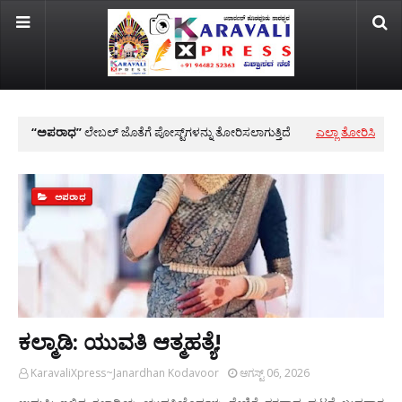
ಅಪರಾಧ
ಲೇಬಲ್ ಜೊತೆಗೆ ಪೋಸ್ಟ್‌ಗಳನ್ನು ತೋರಿಸಲಾಗುತ್ತಿದೆ
ಎಲ್ಲಾ ತೋರಿಸಿ
ಅಪರಾಧ
ಕಲ್ಮಾಡಿ: ಯುವತಿ ಆತ್ಮಹತ್ಯೆ!
KaravaliXpress~Janardhan Kodavoor
ಆಗಸ್ಟ್ 06, 2026