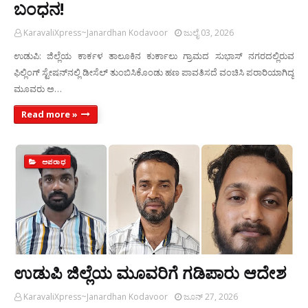
ಬಂಧನ!
KaravaliXpress~Janardhan Kodavoor
ಜುಲೈ 03, 2026
ಉಡುಪಿ: ಜಿಲ್ಲೆಯ ಕಾರ್ಕಳ ತಾಲೂಕಿನ ಕುರ್ಕಾಲು ಗ್ರಾಮದ ಸುಭಾಸ್‌ ನಗರದಲ್ಲಿರುವ
ಫಿಲ್ಲಿಂಗ್ ಸ್ಟೇಷನ್‌ನಲ್ಲಿ ಡೀಸೆಲ್ ತುಂಬಿಸಿಕೊಂಡು ಹಣ ಪಾವತಿಸದೆ ವಂಚಿಸಿ ಪರಾರಿಯಾಗಿದ್ದ
ಮೂವರು ಅ…
Read more »
ಅಪರಾಧ
ಉಡುಪಿ ಜಿಲ್ಲೆಯ ಮೂವರಿಗೆ ಗಡಿಪಾರು ಆದೇಶ
KaravaliXpress~Janardhan Kodavoor
ಜೂನ್ 27, 2026