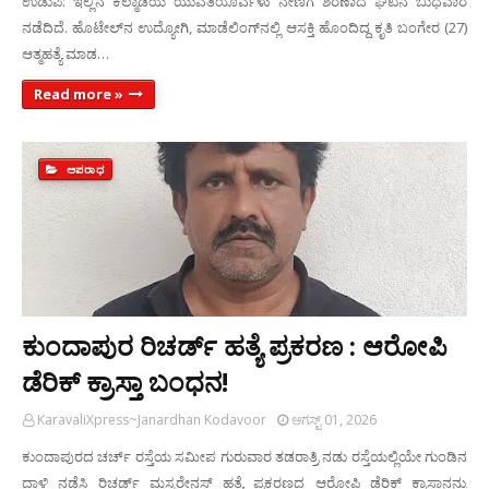
ಉಡುಪಿ: ಇಲ್ಲಿನ ಕಲ್ಮಾಡಿಯ ಯುವತಿಯೊರ್ವಳು ನೇಣಿಗೆ ಶರಣಾದ ಘಟನೆ ಬುಧವಾರ
ನಡೆದಿದೆ. ಹೊಟೇಲ್‌ನ ಉದ್ಯೋಗಿ, ಮಾಡೆಲಿಂಗ್‌ನಲ್ಲಿ ಆಸಕ್ತಿ ಹೊಂದಿದ್ದ ಕೃತಿ ಬಂಗೇರ (27)
ಆತ್ಮಹತ್ಯೆ ಮಾಡ…
Read more »
ಅಪರಾಧ
ಕುಂದಾಪುರ ರಿಚರ್ಡ್‌ ಹತ್ಯೆ ಪ್ರಕರಣ : ಆರೋಪಿ
ಡೆರಿಕ್‌ ಕ್ರಾಸ್ತಾ ಬಂಧನ!
KaravaliXpress~Janardhan Kodavoor
ಆಗಸ್ಟ್ 01, 2026
ಕುಂದಾಪುರದ ಚರ್ಚ್‌ ರಸ್ತೆಯ ಸಮೀಪ ಗುರುವಾರ ತಡರಾತ್ರಿ ನಡು ರಸ್ತೆಯಲ್ಲಿಯೇ ಗುಂಡಿನ
ದಾಳಿ ನಡೆಸಿ ರಿಚರ್ಡ್‌ ಮಸ್ಕರೇನಸ್‌ ಹತ್ಯೆ ಪ್ರಕರಣದ ಆರೋಪಿ ಡೆರಿಕ್‌ ಕ್ರಾಸ್ತಾನನ್ನು