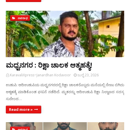
ಅಪರಾಧ
ಮಧ್ವನಗರ : ರಿಕ್ಷಾ ಚಾಲಕ ಆತ್ಮಹತ್ಯೆ!
KaravaliXpress~Janardhan Kodavoor
ಜುಲೈ 23, 2026
ಉಡುಪಿ: ಆದಿಉಡುಪಿಯ ಮಧ್ವನಗರದಲ್ಲಿ ರಿಕ್ಷಾ ಚಾಲಕರೊಬ್ಬರು ಮನೆಯಲ್ಲಿ ನೇಣು ಬಿಗಿದು
ಆತ್ಮಹತ್ಯೆ ಮಾಡಿಕೊಂಡ ಘಟನೆ ನಡೆದಿದೆ. ಮೃತರನ್ನು ಆದಿಉಡುಪಿ ರಿಕ್ಷಾ ನಿಲ್ದಾಣದ ಸದಸ್ಯ
ಸುರೇಂದ…
Read more »
ಅಪರಾಧ