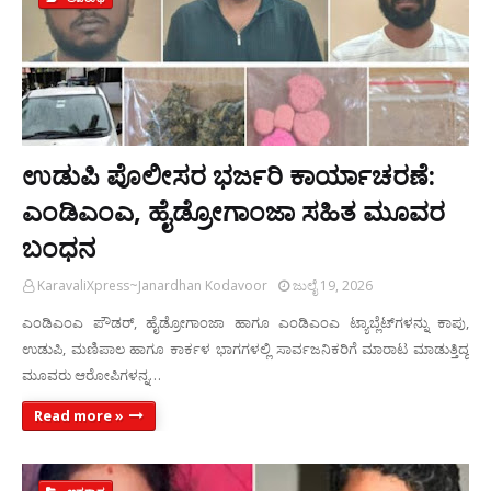
ಉಡುಪಿ ಪೊಲೀಸರ ಭರ್ಜರಿ ಕಾರ್ಯಾಚರಣೆ:
ಎಂಡಿಎಂಎ, ಹೈಡ್ರೋಗಾಂಜಾ ಸಹಿತ ಮೂವರ
ಬಂಧನ
KaravaliXpress~Janardhan Kodavoor
ಜುಲೈ 19, 2026
ಎಂಡಿಎಂಎ ಪೌಡರ್‌, ಹೈಡ್ರೋಗಾಂಜಾ ಹಾಗೂ ಎಂಡಿಎಂಎ ಟ್ಯಾಬ್ಲೆಟ್‌ಗಳನ್ನು ಕಾಪು,
ಉಡುಪಿ, ಮಣಿಪಾಲ ಹಾಗೂ ಕಾರ್ಕಳ ಭಾಗಗಳಲ್ಲಿ ಸಾರ್ವಜನಿಕರಿಗೆ ಮಾರಾಟ ಮಾಡುತ್ತಿದ್ದ
ಮೂವರು ಆರೋಪಿಗಳನ್ನ…
Read more »