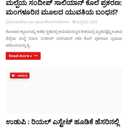
ಮಲ್ಪೆಯ ಸಂದೀಪ್ ಸಾಲಿಯಾನ್ ಕೊಲೆ ಪ್ರಕರಣ:
ಮಂಗಳೂರಿನ ಮೂಲದ ಯುವತಿಯ ಬಂಧನ?
KaravaliXpress~Janardhan Kodavoor
ಜುಲೈ 04, 2026
ಗೋವಾದ ಕ್ಯಾಲಂಗುಟ್ನ ಅತಿಥಿ ಗೃಹದಲ್ಲಿ ಅನುಮಾನಾಸ್ಪದ ರೀತಿಯಲ್ಲಿ ಮೃತಪಟ್ಟಿದ್ದ ಉಡುಪಿ
ಜಿಲ್ಲೆಯ ಮಲ್ಪೆ ನಿವಾಸಿ ಸಂದೀಪ್ ಸಾಲಿಯಾನ್ (40) ಕೊಲೆ ಪ್ರಕರಣದ ಪ್ರಮುಖ
ಆರೋಪಿಯನ್ನು ಕ್ಯ…
Read more »
ಅಪರಾಧ
ಉಡುಪಿ : ರಿಯಲ್ ಎಸ್ಟೇಟ್ ಹೂಡಿಕೆ ಹೆಸರಿನಲ್ಲಿ