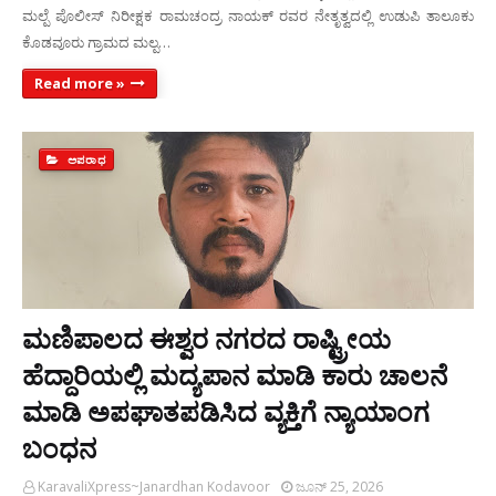
ಮಲ್ಪೆ ಪೊಲೀಸ್ ನಿರೀಕ್ಷಕ ರಾಮಚಂದ್ರ ನಾಯಕ್ ರವರ ನೇತೃತ್ವದಲ್ಲಿ ಉಡುಪಿ ತಾಲೂಕು
ಕೊಡವೂರು ಗ್ರಾಮದ ಮಲ್ಪ…
Read more »
ಅಪರಾಧ
ಮಣಿಪಾಲದ ಈಶ್ವರ ನಗರದ ರಾಷ್ಟ್ರೀಯ
ಹೆದ್ದಾರಿಯಲ್ಲಿ ಮದ್ಯಪಾನ ಮಾಡಿ ಕಾರು ಚಾಲನೆ
ಮಾಡಿ ಅಪಘಾತಪಡಿಸಿದ ವ್ಯಕ್ತಿಗೆ ನ್ಯಾಯಾಂಗ
ಬಂಧನ
KaravaliXpress~Janardhan Kodavoor
ಜೂನ್ 25, 2026