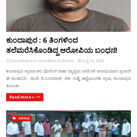
ಕುಂದಾಪುರ : 6 ತಿಂಗಳಿಂದ
ತಲೆಮರೆಸಿಕೊಂಡಿದ್ದ ಆರೋಪಿಯ ಬಂಧನ!
KaravaliXpress~Janardhan Kodavoor
ಜುಲೈ 16, 2026
ಕುಂದಾಪುರ ಗ್ರಾಮಾಂತರ ಪೊಲೀಸ್‌ ಠಾಣಾ ವ್ಯಾಪ್ತಿಯ ವಾರೆಂಟ್‌ ಆಸಾಮಿಯಾದ ಪ್ರಸಾದ್‌
@ ರಬಡ(22) , ತಂದೆ: ದಿ.ಬಸವರಾಜ್‌, ಕರ್ಕಿ ಗುಡ್ಡೆ, ಹಟ್ಟಿಯಂಗಡಿ ಗ್ರಾಮ, ಕುಂದಾಪುರ
ತಾಲೂಕು …
Read more »
ಅಪರಾಧ