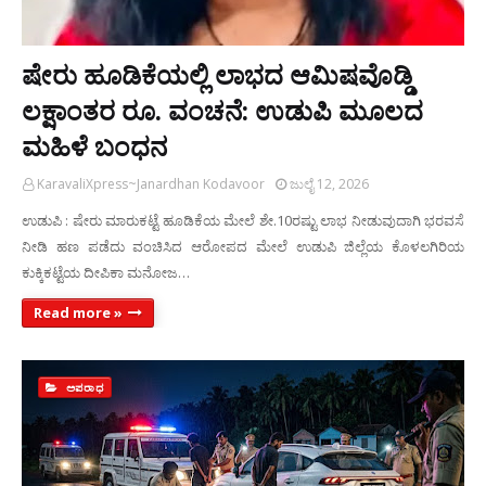
ಷೇರು ಹೂಡಿಕೆಯಲ್ಲಿ ಲಾಭದ ಆಮಿಷವೊಡ್ಡಿ
ಲಕ್ಷಾಂತರ ರೂ. ವಂಚನೆ: ಉಡುಪಿ ಮೂಲದ
ಮಹಿಳೆ ಬಂಧನ
KaravaliXpress~Janardhan Kodavoor
ಜುಲೈ 12, 2026
ಉಡುಪಿ : ಷೇರು ಮಾರುಕಟ್ಟೆ ಹೂಡಿಕೆಯ ಮೇಲೆ ಶೇ.10ರಷ್ಟು ಲಾಭ ನೀಡುವುದಾಗಿ ಭರವಸೆ
ನೀಡಿ ಹಣ ಪಡೆದು ವಂಚಿಸಿದ ಆರೋಪದ ಮೇಲೆ ಉಡುಪಿ ಜಿಲ್ಲೆಯ ಕೊಳಲಗಿರಿಯ
ಕುಕ್ಕಿಕಟ್ಟೆಯ ದೀಪಿಕಾ ಮನೋಜ…
Read more »
ಅಪರಾಧ