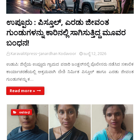
ಉಪ್ಪೂರು : ಪಿಸ್ತೂಲ್, ಎರಡು ಜೀವಂತ
ಗುಂಡುಗಳನ್ನು ಕಾರಿನಲ್ಲಿ ಸಾಗಿಸುತ್ತಿದ್ದ ಮೂವರ
ಬಂಧನ!
KaravaliXpress~Janardhan Kodavoor
ಜುಲೈ 12, 2026
ಉಡುಪಿ: ಜಿಲ್ಲೆಯ ಉಪ್ಪೂರು ಗ್ರಾಮದ ಪರಾರಿ ಜಂಕ್ಷನ್‌ನಲ್ಲಿ ಪೊಲೀಸರು ನಡೆಸಿದ ಸಕಾಲಿಕ
ಕಾರ್ಯಾಚರಣೆಯಲ್ಲಿ ಅಕ್ರಮವಾಗಿ ದೇಶಿ ನಿರ್ಮಿತ ಪಿಸ್ತೂಲ್ ಹಾಗೂ ಎರಡು ಜೀವಂತ
ಗುಂಡುಗಳನ್ನು ಕ…
Read more »
ಅಪರಾಧ