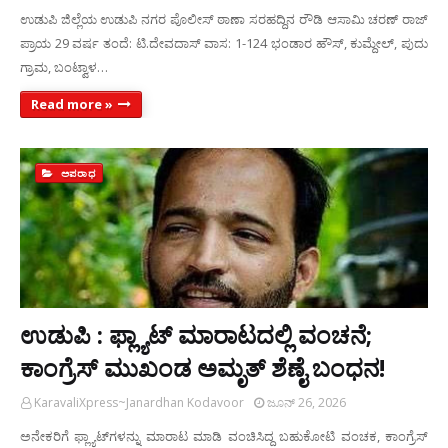
ಉಡುಪಿ ಜಿಲ್ಲೆಯ ಉಡುಪಿ ನಗರ ಪೊಲೀಸ್ ಠಾಣಾ ಸರಹದ್ದಿನ ರೌಡಿ ಆಸಾಮಿ ಚರಣ್ ರಾಜ್
ಪ್ರಾಯ 29 ವರ್ಷ ತಂದೆ: ಟಿ.ದೇವದಾಸ್ ವಾಸ: 1-124 ಭಂಡಾರ ಹೌಸ್, ಕುಮ್ದೇಲ್, ಪುದು
ಗ್ರಾಮ, ಬಂಟ್ವಾಳ…
Read more »
ಅಪರಾಧ
ಉಡುಪಿ : ಫ್ಲ್ಯಾಟ್‌ ಮಾರಾಟದಲ್ಲಿ ವಂಚನೆ;
ಕಾಂಗ್ರೆಸ್ ಮುಖಂಡ ಅಮೃತ್ ಶೆಣೈ ಬಂಧನ!
KaravaliXpress~Janardhan Kodavoor
ಜೂನ್ 26, 2026
ಅನೇಕರಿಗೆ ಫ್ಲ್ಯಾಟ್‌ಗಳನ್ನು ಮಾರಾಟ ಮಾಡಿ ವಂಚಿಸಿದ್ದ ಬಹುಕೋಟಿ ವಂಚಕ, ಕಾಂಗ್ರೆಸ್