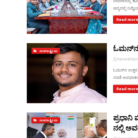
ನೇಪಾಳದಲ್ಲಿ ಹೊ
ಆದ್ಯದಲ್ಲಿ ಸುದ್ದ
Read more
ಓಮನ್‌ನಲ
ಅಂತರಾಷ್ಟ್ರೀಯ
KaravaliXp
ಓಮನ್‌ನ ಉತ್ತರ 
ಸರಣಿ ಅಪಘಾತದಲ್
Read more
ಪ್ರಧಾನ
ಅಂತರಾಷ್ಟ್ರೀಯ
ನಲ್ಲಿ ಅವ