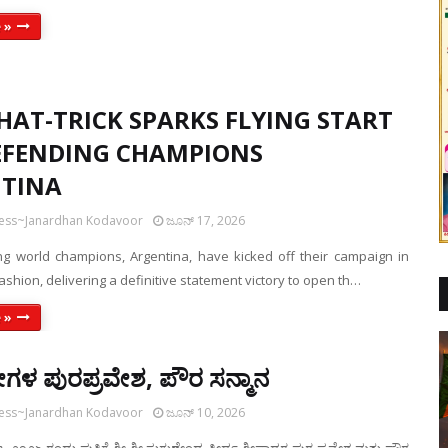
 »
 HAT-TRICK SPARKS FLYING START
EFENDING CHAMPIONS
TINA
ress~Janardhan Kodavoor
ಜೂನ್ 17, 2026
g world champions, Argentina, have kicked off their campaign in
ashion, delivering a definitive statement victory to open th…
 »
 ಶ್ರೀಗಳ ಪುರಪ್ರವೇಶ, ಪೌರ ಸನ್ಮಾನ
ress~Janardhan Kodavoor
ಜೂನ್ 10, 2026