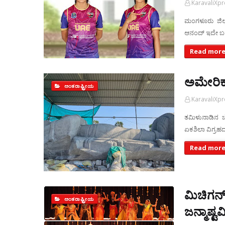
KaravaliXp
ಮಂಗಳೂರು ಜಿಲ
ಆನಂದ್ ಇದೇ ಬರು
Read more
ಅಮೇರಿಕಾ
ಅಂತರಾಷ್ಟ್ರೀಯ
KaravaliXp
ತಮಿಳುನಾಡಿನ ಚ
ಏಕಶಿಲಾ ವಿಗ್ರಹದ
Read more
ಮಿಚಿಗನ್ 
ಅಂತರಾಷ್ಟ್ರೀಯ
ಜನ್ಮಾಷ್ಟ