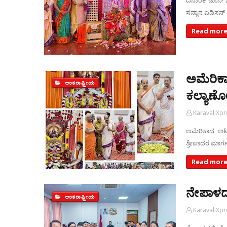
ದಿನಾಂಕ ಜೂನ್ ೭,
ಸನ್ಮಾನ ಎಡಿಸನ್
Read more
ಅಮೆರಿಕಾ
ಅಂತರಾಷ್ಟ್ರೀಯ
ಕಲ್ಯಾಣೋ
KaravaliXp
ಅಮೆರಿಕಾದ ಅಟ್
ಶ್ರೀಪಾದರ ಮಾರ್
Read more
ನೇಪಾಳದಲ
ಅಂತರಾಷ್ಟ್ರೀಯ
KaravaliXp