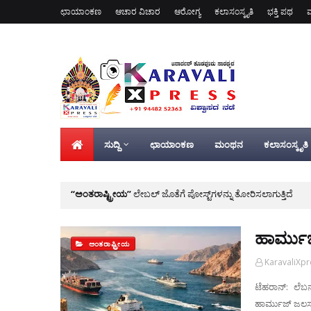
ಛಾಯಾಂಕಣ
ಆಚಾರ ವಿಚಾರ
ಆರೋಗ್ಯ
ಕಲಾಸಂಸ್ಕೃತಿ
ಭಕ್ತಿ ಪಥ
ಸುದ್ದಿ
ಛಾಯಾಂಕಣ
ಮಂಥನ
ಕಲಾಸಂಸ್ಕೃತಿ
ಅಂತರಾಷ್ಟ್ರೀಯ
ಲೇಬಲ್ ಜೊತೆಗೆ ಪೋಸ್ಟ್‌ಗಳನ್ನು ತೋರಿಸಲಾಗುತ್ತಿದೆ
ಹಾರ್ಮುಜ
ಅಂತರಾಷ್ಟ್ರೀಯ
KaravaliXp
ಟೆಹರಾನ್: ಲೆಬನ
ಹಾರ್ಮುಜ್ ಜಲಸಂಧ