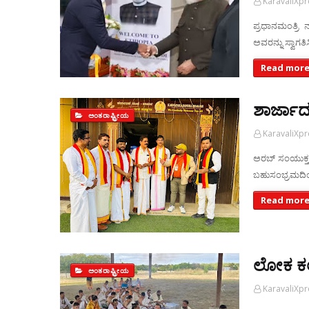
KaravaliXp
ಪ್ರಧಾನಮಂತ್ರಿ
ಅವರನ್ನು ಸ್ವಾಗತ
Read more
ಶಾರ್ಜಾದಲ
ಅಂತರಾಷ್ಟ್ರೀಯ
KaravaliXp
ಅರಬ್ ಸಂಯುಕ್ತ 
ಬಹುಸಂಭ್ರಮದಿ
Read more
ಲೋಕ ಕಲ
ಅಂತರಾಷ್ಟ್ರೀಯ
KaravaliXp