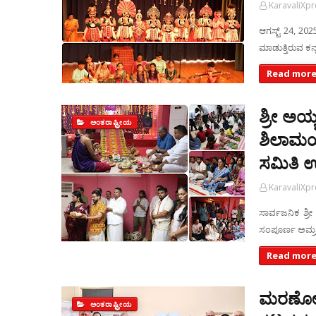
KaravaliXp
ಆಗಸ್ಟ್ 24, 20
ಮಾಡುತ್ತಿರುವ ಕನ
Read more
ಶ್ರೀ ಅಯ್
ಅಂತರಾಷ್ಟ್ರೀಯ
ಶಿಲಾಮಯ
ಸಮಿತಿ ಉ
KaravaliXp
ಸಾರ್ವಜನಿಕ ಶ್ರೀ 
ಸಂಪೂರ್ಣ ಅಮ್ರ
Read more
ಮರಣೋತ್ತ
ಅಂತರಾಷ್ಟ್ರೀಯ