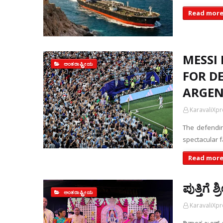
Read more
MESSI
ಅಂತರಾಷ್ಟ್ರೀಯ
FOR D
ARGEN
KaravaliXp
The defendin
spectacular f
Read more
ಪುತ್ತಿಗೆ
ಅಂತರಾಷ್ಟ್ರೀಯ
KaravaliXp