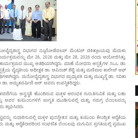
ೋವೈದ್ಯಶಾಸ್ತ್ರ ವಿಭಾಗದ ನ್ಯೂರೋಡೆವಲಪ್ ಮೆಂಟಲ್ ಚಿಕಿತ್ಸಾಲಯವು ಮೆದುಳು
ಬ ಕಾರ್ಯಕ್ರಮವನ್ನು ಮೇ 26, 2026 ಮತ್ತು ಮೇ 28, 2026 ರಂದು ಆಯೋಜಿಸಿತ್ತು.
ರ್ಯಕ್ರಮದ ಮುಖ್ಯ ಅತಿಥಿಯಾಗಿದ್ದರು. ಮಾಹೆ ಬೋಧನಾ ಆಸ್ಪತ್ರೆಗಳ ಸಿಒಒ ಡಾ.
ಆಸ್ಪತ್ರೆಯ ವೈದ್ಯಕೀಯ ಅಧೀಕ್ಷಕ ಡಾ. ಅವಿನಾಶ್ ಶೆಟ್ಟಿ ಮತ್ತು ಮಣಿಪಾಲ ಕಾಲೇಜ್ ಆಫ್
ಾಗಿದ್ದರು. ಮನೋವೈದ್ಯಶಾಸ್ತ್ರ ವಿಭಾಗದ ಪ್ರಾಧ್ಯಾಪಕಿ ಮತ್ತು ಮುಖ್ಯಸ್ಥೆ ಡಾ. ಸವಿತಾ
ಾ. ಅಮೃತವರ್ಷಿಣಿ ಆರ್. ಅವರು ಉಪಸ್ಥಿತರಿದ್ದರು.
ಳವಣಿಗೆಯ ಅಸ್ವಸ್ಥತೆ ಹೊಂದಿರುವ ಮಕ್ಕಳ ಆರಂಭಿಕ ಗುರುತಿಸುವಿಕೆ ಮತ್ತು ಬಹು
ತು ಅವರ ಕುಟುಂಬಗಳಿಗೆ ಜಾಗೃತಿ ಮೂಡಿಸುವಲ್ಲಿ ಮತ್ತು ಸಮಗ್ರ ಬೆಂಬಲವನ್ನು
ು ಶ್ಲಾಘಿಸಿದರು.
ನು ಸುಧಾರಿಸುವಲ್ಲಿ ಮಕ್ಕಳ ಪುನಸ್ಚೇತನ ಮತ್ತು ಕುಟುಂಬ ಕೇಂದ್ರಿತ ಆರೈಕೆಯ
ಿಪರರು ಮತ್ತು ಆರೈಕೆದಾರರಿಂದ ಸಂಘಟಿತ ಬೆಂಬಲವು ಮಗುವಿನ ಪ್ರಗತಿಯಲ್ಲಿ ಪ್ರಮುಖ